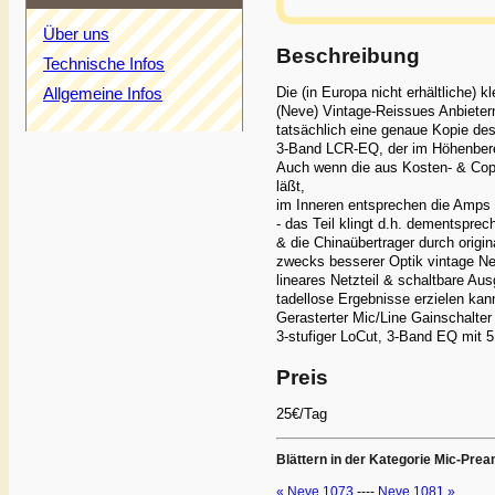
Über uns
Beschreibung
Technische Infos
Die (in Europa nicht erhältliche)
Allgemeine Infos
(Neve) Vintage-Reissues Anbietern
tatsächlich eine genaue Kopie de
3-Band LCR-EQ, der im Höhenberei
Auch wenn die aus Kosten- & Copy
läßt,
im Inneren entsprechen die Amps 
- das Teil klingt d.h. dementsprec
& die Chinaübertrager durch origin
zwecks besserer Optik vintage Ne
lineares Netzteil & schaltbare Au
tadellose Ergebnisse erzielen kan
Gerasterter Mic/Line Gainschalter
3-stufiger LoCut, 3-Band EQ mit 
Preis
25€/Tag
Blättern in der Kategorie Mic-Pre
« Neve 1073
----
Neve 1081 »