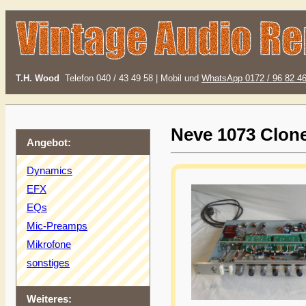
T.H. Wood
Telefon 040 / 43 49 58 | Mobil und
WhatsApp 0172 / 96 82 4
Neve 1073 Clon
Angebot:
Dynamics
EFX
EQs
Mic-Preamps
Mikrofone
sonstiges
Weiteres: