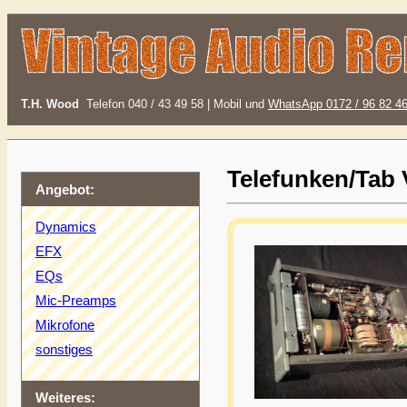
T.H. Wood
Telefon 040 / 43 49 58 | Mobil und
WhatsApp 0172 / 96 82 4
Telefunken/Tab
Angebot:
Dynamics
EFX
EQs
Mic-Preamps
Mikrofone
sonstiges
Weiteres: