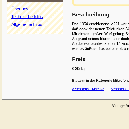
Über uns
Beschreibung
Technische Infos
Das 1954 erschienene M221 war d
Allgemeine Infos
daß dank der neuen Telefunken AC
Mit diesem großen Wurf gelang S
Aufgrund seines klaren, aber doch
Ab der weiterentwickelten "b"-Ver
was es äußerst flexibel einsetzb
Preis
€ 39/Tag
Blättern in der Kategorie Mikrofon
« Schoeps CMV51/3
----
Sennheise
Vintage A